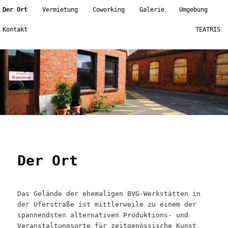
Main menu
Der Ort
Vermietung
Coworking
Galerie
Umgebung
Skip to primary content
Skip to secondary content
Kontakt
TEATRIS
Der Ort
Das Gelände der ehemaligen BVG-Werkstätten in
der Uferstraße ist mittlerweile zu einem der
spannendsten alternativen Produktions- und
Veranstaltungsorte für zeitgenössische Kunst